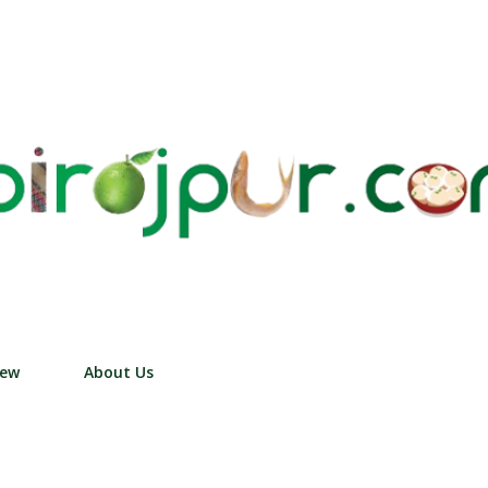
Skip to main content
iew
About Us