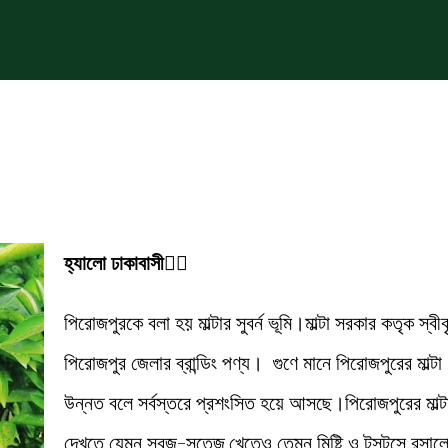
হ্যালো ঢাকাবাসী💁‍♂️
পিরোজপুরকে বলা হয় মাল্টার সুবর্ন ভূমি।মাল্টা সরকার কতৃক স্বী
পিরোজপুর জেলার ব্রান্ডিং পণ্য। গুণে মানে পিরোজপুরের মাল্টা
উন্নত বলে সর্বস্তরে প্রশংসিত হয়ে আসছে।পিরোজপুরের মাল্ট
দেখতে যেমন সবুজ-সতেজ,খেতেও তেমন মিষ্টি ও টসটসে রসাল