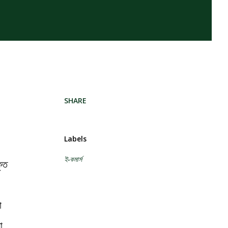
SHARE
Labels
ই-কমার্স
কৃত
া
ো