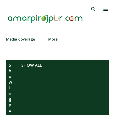
Skip to main content
Media Coverage
More…
P
S
SHOW ALL
o
h
s
o
w
t
i
s
n
g
p
o